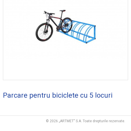
Dulapuri metalice, safeuri
Rafturi metalice
Staţii de aşteptare
Cutii poştale
Alte produse
PARCĂRI PENTRU BICICLETE
RAMPE DE COBORÂRE
PORŢI, GARDURI, COPERTINE
SUPORTURI PENTRU DRAPELE
Parcare pentru bicicletе cu 5 locuri
TABELE CU DENUMIRI DE STRADĂ
RESTAURAREA NUMERELOR DE ÎNMATRICULARE
© 2026 „ARTMET” S.A. Toate drepturile rezervate.
CLAME DE CANCELARIE Ş.A.