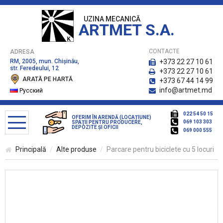
UZINA MECANICĂ
ARTMET S.A.
CONTACTE
ADRESA
RM, 2005, mun. Chişinău,
+373 22 27 10 61
str. Feredeului, 12
+373 22 27 10 61
ARATĂ PE HARTĂ
+373 67 44 14 99
info@artmet.md
Русский
022 54 50 15
OFERIM ÎN ARENDĂ (LOCAȚIUNE)
069 103 303
SPAŢII PENTRU PRODUCERE,
DEPOZITE ŞI OFICII
069 000 555
Principală
Alte produse
Parcare pentru bicicletе cu 5 locuri
CATALOG DE PRODUSE
Bănci pentru parc
Coşuri pentru gunoi
Containere pentru deşeuri menagere, platforme