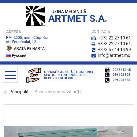
UZINA MECANICĂ
ARTMET S.A.
CONTACTE
ADRESA
RM, 2005, mun. Chişinău,
+373 22 27 10 61
str. Feredeului, 12
+373 22 27 10 61
ARATĂ PE HARTĂ
+373 67 44 14 99
info@artmet.md
Русский
022 54 50 15
OFERIM ÎN ARENDĂ (LOCAȚIUNE)
069 103 303
SPAŢII PENTRU PRODUCERE,
DEPOZITE ŞI OFICII
069 000 555
Principală
Banca cu spetează nr.14
CATALOG DE PRODUSE
Bănci pentru parc
Coşuri pentru gunoi
Containere pentru deşeuri menagere, platforme