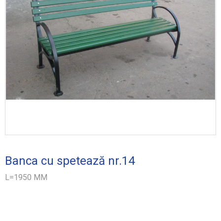
Dulapuri metalice, safeuri
Rafturi metalice
Staţii de aşteptare
Cutii poştale
Alte produse
PARCĂRI PENTRU BICICLETE
RAMPE DE COBORÂRE
PORŢI, GARDURI, COPERTINE
SUPORTURI PENTRU DRAPELE
Banca cu spetează nr.14
TABELE CU DENUMIRI DE STRADĂ
L=1950 MM
RESTAURAREA NUMERELOR DE ÎNMATRICULARE
CLAME DE CANCELARIE Ş.A.