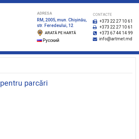
ADRESA
CONTACTE
RM, 2005, mun. Chişinău,
+373 22 27 10 61
str. Feredeului, 12
+373 22 27 10 61
+373 67 44 14 99
ARATĂ PE HARTĂ
info@artmet.md
Русский
 pentru parcări