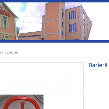
ntru parcări
Barieră