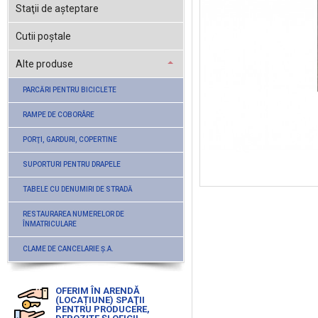
Staţii de aşteptare
Cutii poştale
Alte produse
PARCĂRI PENTRU BICICLETE
RAMPE DE COBORÂRE
PORŢI, GARDURI, COPERTINE
SUPORTURI PENTRU DRAPELE
TABELE CU DENUMIRI DE STRADĂ
RESTAURAREA NUMERELOR DE
ÎNMATRICULARE
CLAME DE CANCELARIE Ş.A.
OFERIM ÎN ARENDĂ
(LOCAȚIUNE) SPAŢII
PENTRU PRODUCERE,