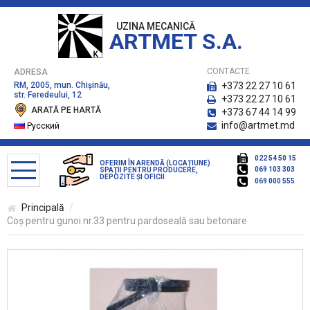
UZINA MECANICĂ
ARTMET S.A.
CONTACTE
ADRESA
RM, 2005, mun. Chişinău,
+373 22 27 10 61
str. Feredeului, 12
+373 22 27 10 61
ARATĂ PE HARTĂ
+373 67 44 14 99
info@artmet.md
Русский
022 54 50 15
OFERIM ÎN ARENDĂ (LOCAȚIUNE)
069 103 303
SPAŢII PENTRU PRODUCERE,
DEPOZITE ŞI OFICII
069 000 555
Principală
CATALOG DE PRODUSE
Coș pentru gunoi nr.33 pentru pardoseală sau betonare
Bănci pentru parc
Coşuri pentru gunoi
Containere pentru deşeuri menagere, platforme