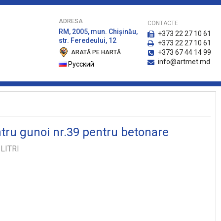
ADRESA
CONTACTE
RM, 2005, mun. Chişinău,
+373 22 27 10 61
str. Feredeului, 12
+373 22 27 10 61
+373 67 44 14 99
ARATĂ PE HARTĂ
info@artmet.md
Русский
tru gunoi nr.39 pentru betonare
LITRI