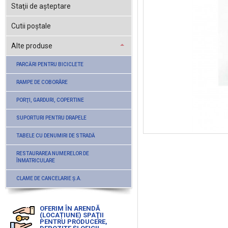
Staţii de aşteptare
Cutii poştale
Alte produse
PARCĂRI PENTRU BICICLETE
RAMPE DE COBORÂRE
PORŢI, GARDURI, COPERTINE
SUPORTURI PENTRU DRAPELE
TABELE CU DENUMIRI DE STRADĂ
RESTAURAREA NUMERELOR DE
ÎNMATRICULARE
CLAME DE CANCELARIE Ş.A.
OFERIM ÎN ARENDĂ
(LOCAȚIUNE) SPAŢII
PENTRU PRODUCERE,