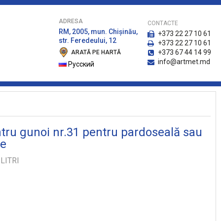
ADRESA
CONTACTE
RM, 2005, mun. Chişinău,
+373 22 27 10 61
str. Feredeului, 12
+373 22 27 10 61
+373 67 44 14 99
ARATĂ PE HARTĂ
info@artmet.md
Русский
tru gunoi nr.31 pentru pardoseală sau
re
LITRI