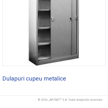
Dulapuri metalice, safeuri
Rafturi metalice
Staţii de aşteptare
Cutii poştale
Alte produse
PARCĂRI PENTRU BICICLETE
RAMPE DE COBORÂRE
PORŢI, GARDURI, COPERTINE
SUPORTURI PENTRU DRAPELE
Dulapuri cupeu metalice
TABELE CU DENUMIRI DE STRADĂ
RESTAURAREA NUMERELOR DE ÎNMATRICULARE
© 2026 „ARTMET” S.A. Toate drepturile rezervate.
CLAME DE CANCELARIE Ş.A.