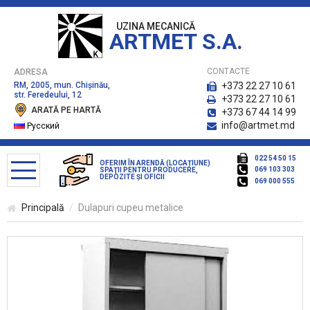
UZINA MECANICĂ
ARTMET S.A.
CONTACTE
ADRESA
RM, 2005, mun. Chişinău,
+373 22 27 10 61
str. Feredeului, 12
+373 22 27 10 61
ARATĂ PE HARTĂ
+373 67 44 14 99
info@artmet.md
Русский
022 54 50 15
OFERIM ÎN ARENDĂ (LOCAȚIUNE)
069 103 303
SPAŢII PENTRU PRODUCERE,
DEPOZITE ŞI OFICII
069 000 555
Principală
Dulapuri cupeu metalice
CATALOG DE PRODUSE
Bănci pentru parc
Coşuri pentru gunoi
Containere pentru deşeuri menagere, platforme